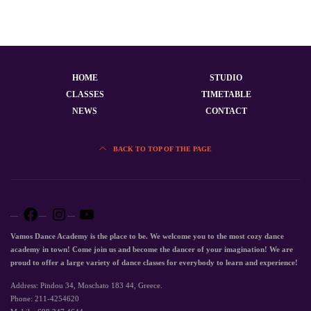
HOME
STUDIO
CLASSES
TIMETABLE
NEWS
CONTACT
BACK TO TOP OF THE PAGE
Vamos Dance Academy is the place to be. We welcome you to the most cozy dance
academy in town! Come join us and become the dancer of your imagination! We are
proud to offer a large variety of dance classes for everybody to learn and experience!
Address: Pindou 34, Moschato 183 44, Greece.
Phone: 211-4254620